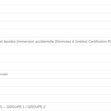
s et liquides (immersion accidentelle 30minutes à 1mètre) Certificatio
errain
SS -- GROUPE 1 / GROUPE 2