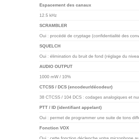
Espacement des canaux
12.5 kHz
SCRAMBLER
Oui : procédé de cryptage (confidentialité des con
SQUELCH
Oui : élimination du bruit de fond (réglage du nivea
AUDIO OUTPUT
1000 mW / 10%
CTCSS / DCS (encodeur/décodeur)
38 CTCSS / 104 DCS : codages analogiques et num
PTT / ID (identifiant appelant)
Oui : permet de programmer une suite de tons dif
Fonction VOX
Oui : cette fonction déclenche votre microphone au