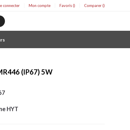
se connecter
Mon compte
Favoris
Comparer
rs
MR446 (IP67) 5W
67
me HYT