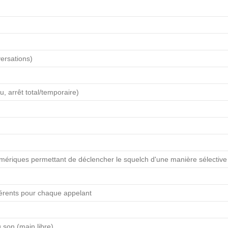
versations)
u, arrêt total/temporaire)
ériques permettant de déclencher le squelch d'une manière sélective
férents pour chaque appelant
 son (main libre)