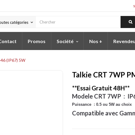
outes catégories
keyboard_arrow_down
Contact
Promos
Société
Nos +
Revendeu
46 (IP67) 5W
Talkie CRT 7WP P
**Essai Gratuit 48H**
Modele CRT 7WP : IP
Puissance : 0.5 ou 5W au choix
Compatible avec Gam