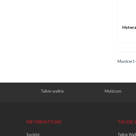
Hytera
Ape
Montrer1-8
Talkie-walkie
Multicom
INFORMATIONS
TALKIE 
Société
Talkie Wal