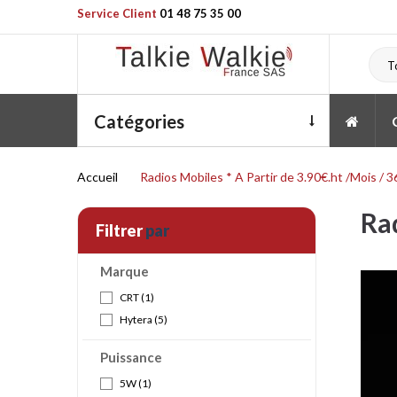
Service Client
01 48 75 35 00
T
Catégories
Accueil
Radios Mobiles * A Partir de 3.90€.ht /Mois / 3
Rad
Filtrer
par
Marque
CRT
(1)
Hytera
(5)
Puissance
5W
(1)