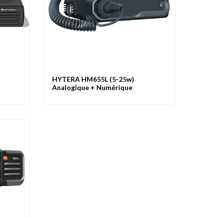
HYTERA HM655L (5-25w)
Favoris
Aperçu
Comparer
Favoris
Analogique + Numérique