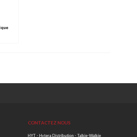
ique
Favoris
CONTACTEZ NOUS
HYT - Hytera Distribution - Talkie-Walkie