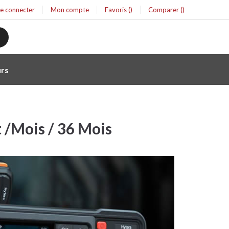
se connecter
Mon compte
Favoris
Comparer
rs
t /Mois / 36 Mois