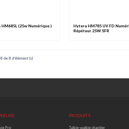
 HM685L (25w Numérique )
Hytera HM785 UV FD Numér
rçu
Comparer
Favoris
Aperçu
Comparer
Répéteur 25W SFR
 de 8 d'élément (s)
WALKIE
PRODUITS
kie Pro
Talkie-walkie chantier