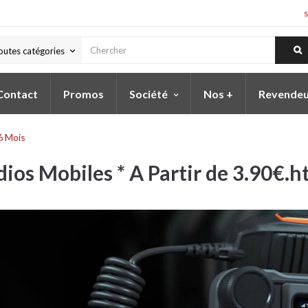
outes catégories
keyboard_arrow_down
Contact
Promos
Société
Nos +
Revendeu
6 Mois
ios Mobiles * A Partir de 3.90€.h