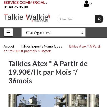
SERVICE COMMERCIAL :
01 48 75 35 00
Basculer
☰
Catégories
la
navigation
Accueil
Talkies Experts Numériques
Talkies Atex * A Partir
de 19.90€/Ht par Mois */ 36mois
Talkies Atex * A Partir de
19.90€/Ht par Mois */
36mois