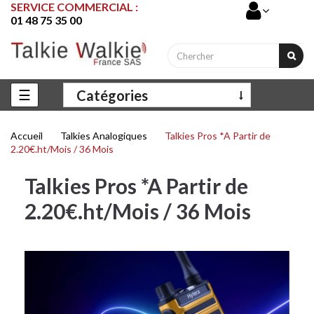
SERVICE COMMERCIAL :
01 48 75 35 00
Basculer
☰
Catégories
la
navigation
Accueil
Talkies Analogiques
Talkies Pros *A Partir de
2.20€.ht/Mois / 36 Mois
Talkies Pros *A Partir de
2.20€.ht/Mois / 36 Mois