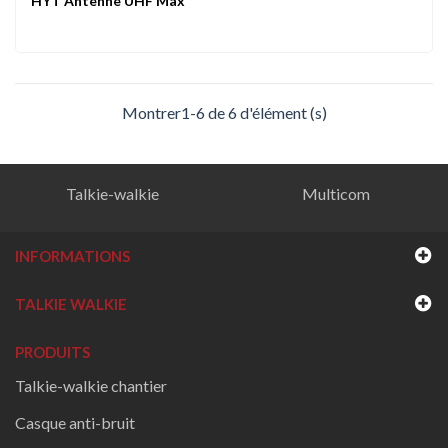
HYT Antenne UHF Max
Montrer1-6 de 6 d'élément (s)
Talkie-walkie
Multicom
INFORMATIONS
TALKIE WALKIE
PRODUITS
Talkie-walkie chantier
Casque anti-bruit