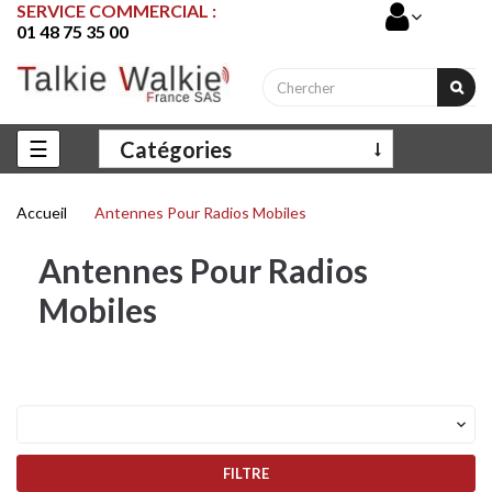
SERVICE COMMERCIAL :
01 48 75 35 00
Basculer
☰
Catégories
la
navigation
Accueil
Antennes Pour Radios Mobiles
Antennes Pour Radios
Mobiles

FILTRE