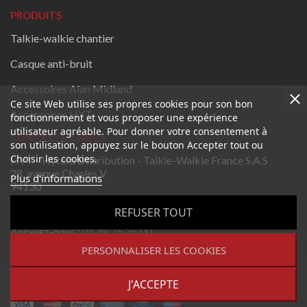
PRODUITS
Talkie-walkie chantier
Casque anti-bruit
Accessoires Alan Midland
Ce site Web utilise ses propres cookies pour son bon
Accessoires HYT
fonctionnement et vous proposer une expérience
utilisateur agréable. Pour donner votre consentement à
CONTACTEZ NOUS
son utilisation, appuyez sur le bouton Accepter tout ou
Choisir les cookies.
HYT - Hytera Distribution - Talkie-Walkie France S.A.S
28, avenue Charles V
Plus d'informations
94130
Nogent-sur-Marne
REFUSER TOUT
France
Appelez-nous :
01 48 75 35 00
PERSONNALISER LES COOKIES
Envoyez-nous un email:
contact@talkie-walkie-france.fr
Copyright 2023 - Tous droits réservés. Leader national en
Talkie-Walkie France Longue Portée depuis 1995.
J'ACCEPTE