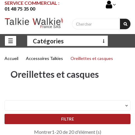
SERVICE COMMERCIAL :
01 48 75 35 00
Basculer
☰
Catégories
la
navigation
Accueil
Accessoires Talkies
Oreillettes et casques
Oreillettes et casques

FILTRE
Montrer1-20 de 20 d'élément (s)