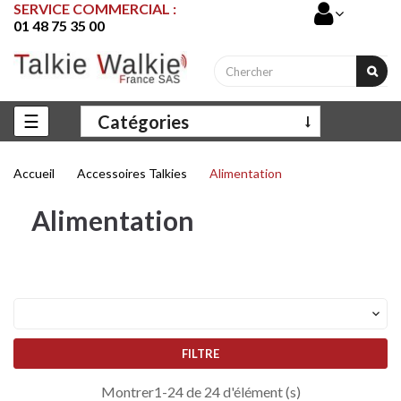
SERVICE COMMERCIAL :
01 48 75 35 00
Basculer
☰
Catégories
la
navigation
Accueil
Accessoires Talkies
Alimentation
Alimentation

FILTRE
Montrer1-24 de 24 d'élément (s)