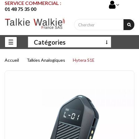
SERVICE COMMERCIAL :
01 48 75 35 00
Basculer
☰
Catégories
la
navigation
Accueil
Talkies Analogiques
Hytera S1E