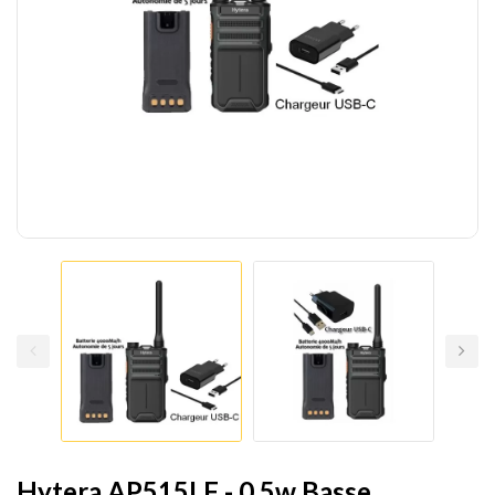
Hytera AP515LF - 0.5w Basse