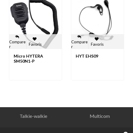
Compare
Compare
Favoris
Favoris
r
r
Micro HYTERA
HYT EHS09
SM50N1-P
Talkie-walkie
Multicom