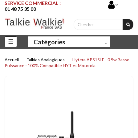
SERVICE COMMERCIAL :
01 48 75 35 00
Basculer
☰
Catégories
la
navigation
Accueil
Talkies Analogiques
Hytera AP515LF - 0.5w Basse
Puissance - 100% Compatible HYT et Motorola