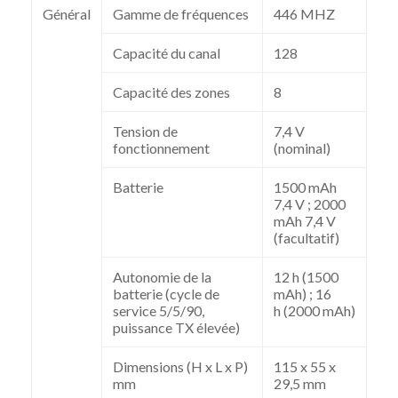
Général
Gamme de fréquences
446 MHZ
Capacité du canal
128
Capacité des zones
8
Tension de
7,4 V
fonctionnement
(nominal)
Batterie
1500 mAh
7,4 V ;
2000
mAh 7,4 V
(facultatif)
Autonomie de la
12 h (1500
batterie (cycle de
mAh) ; 16
service 5/5/90,
h
(2000 mAh)
puissance TX élevée)
Dimensions (H x L x P)
115 x 55 x
mm
29,5 mm