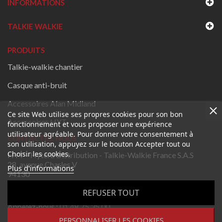
INFORMATIONS
TALKIE WALKIE
PRODUITS
Talkie-walkie chantier
Casque anti-bruit
Accessoires Alan Midland
Ce site Web utilise ses propres cookies pour son bon
Accessoires HYT
fonctionnement et vous proposer une expérience
utilisateur agréable. Pour donner votre consentement à
CONTACTEZ NOUS
son utilisation, appuyez sur le bouton Accepter tout ou
Choisir les cookies.
HYT - Hytera Distribution - Talkie-Walkie France S.A.S
28, avenue Charles V
Plus d'informations
94130
Nogent-sur-Marne
REFUSER TOUT
France
Appelez-nous :
01 48 75 35 00
PERSONNALISER LES COOKIES
Envoyez-nous un email:
contact@talkie-walkie-france.fr