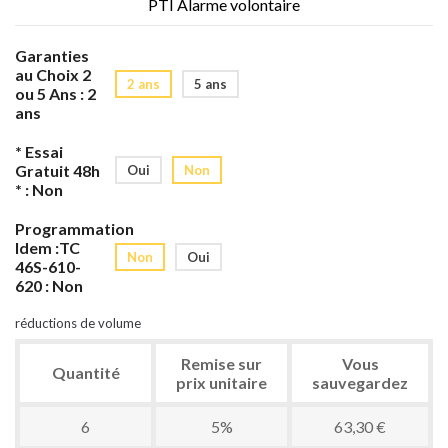
PTI Alarme volontaire
Garanties
au Choix 2
2 ans
5 ans
ou 5 Ans : 2
ans
* Essai
Gratuit 48h
Oui
Non
* : Non
Programmation
Idem :TC
Non
Oui
46S-610-
620 : Non
réductions de volume
Remise sur
Vous
Quantité
prix unitaire
sauvegardez
6
5%
63,30 €