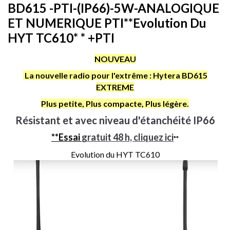
BD615 -PTI-(IP66)-5W-ANALOGIQUE
ET NUMERIQUE PTI**Evolution Du
HYT TC610* * +PTI
NOUVEAU
La nouvelle radio
pour l'extrême : Hytera BD615
EXTREME
Plus petite, Plus compacte, Plus légère.
Résistant et avec niveau d'étanchéité IP66
**Essai
gratuit 48 h, cliquez ici
**
Evolution du HYT TC610