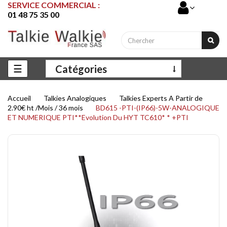
SERVICE COMMERCIAL :
01 48 75 35 00
Basculer
☰
Catégories
la
navigation
Accueil
Talkies Analogiques
Talkies Experts A Partir de
2.90€ ht /Mois / 36 mois
BD615 -PTI-(IP66)-5W-ANALOGIQUE
ET NUMERIQUE PTI**Evolution Du HYT TC610* * +PTI