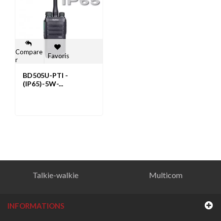
Compare
Favoris
r
BD505U-PTI -
(IP65)-5W-...
Talkie-walkie
Multicom
INFORMATIONS