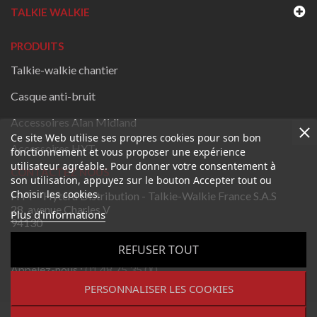
TALKIE WALKIE
PRODUITS
Talkie-walkie chantier
Casque anti-bruit
Accessoires Alan Midland
Ce site Web utilise ses propres cookies pour son bon
Accessoires HYT
fonctionnement et vous proposer une expérience
utilisateur agréable. Pour donner votre consentement à
CONTACTEZ NOUS
son utilisation, appuyez sur le bouton Accepter tout ou
Choisir les cookies.
HYT - Hytera Distribution - Talkie-Walkie France S.A.S
28, avenue Charles V
Plus d'informations
94130
Nogent-sur-Marne
REFUSER TOUT
France
Appelez-nous :
01 48 75 35 00
PERSONNALISER LES COOKIES
Envoyez-nous un email:
contact@talkie-walkie-france.fr
Copyright 2023 - Tous droits réservés. Leader national en