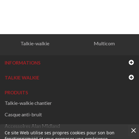
Talkie-walkie
Multicom
INFORMATIONS
TALKIE WALKIE
PRODUITS
Talkie-walkie chantier
Casque anti-bruit
Accessoires Alan Midland
Ce site Web utilise ses propres cookies pour son bon
Accessoires HYT
fonctionnement et vous proposer une expérience