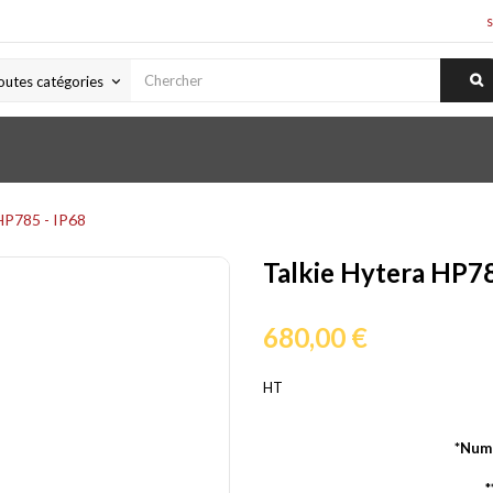
outes catégories
keyboard_arrow_down
HP785 - IP68
Talkie Hytera HP78
680,00 €
HT
*Numé
*