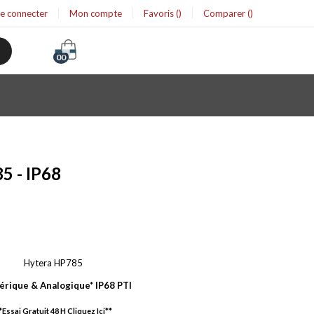
se connecter
Mon compte
Favoris
Comparer
00
5 - IP68
Hytera HP785
rique & Analogique* IP68 PTI
*Essai Gratuit 48 H Cliquez Ici**