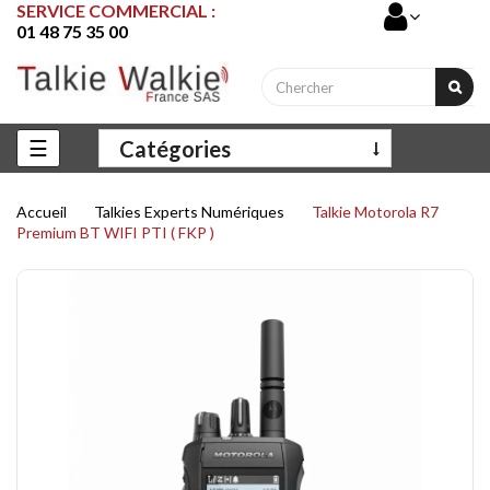
SERVICE COMMERCIAL :
01 48 75 35 00
Basculer
☰
Catégories
la
navigation
Accueil
Talkies Experts Numériques
Talkie Motorola R7
Premium BT WIFI PTI ( FKP )