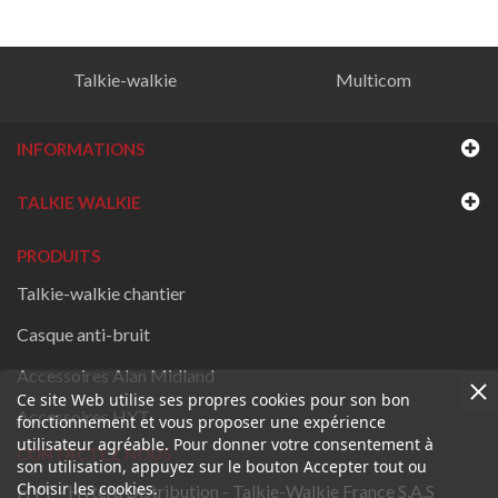
Talkie-walkie
Multicom
INFORMATIONS
TALKIE WALKIE
PRODUITS
Talkie-walkie chantier
Casque anti-bruit
Accessoires Alan Midland
Ce site Web utilise ses propres cookies pour son bon
Accessoires HYT
fonctionnement et vous proposer une expérience
utilisateur agréable. Pour donner votre consentement à
CONTACTEZ NOUS
son utilisation, appuyez sur le bouton Accepter tout ou
Choisir les cookies.
HYT - Hytera Distribution - Talkie-Walkie France S.A.S