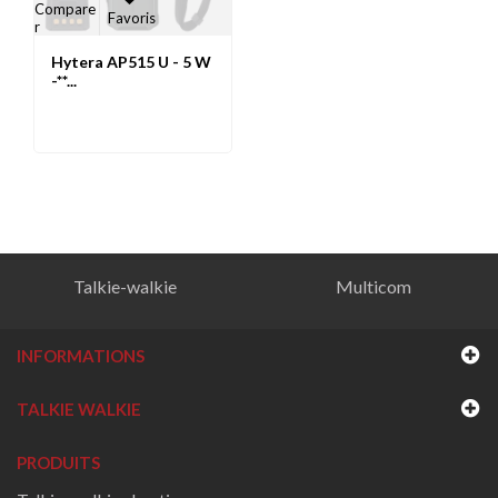
Compare
Favoris
r
Hytera AP515 U - 5 W
-**...
Talkie-walkie
Multicom
INFORMATIONS
TALKIE WALKIE
PRODUITS