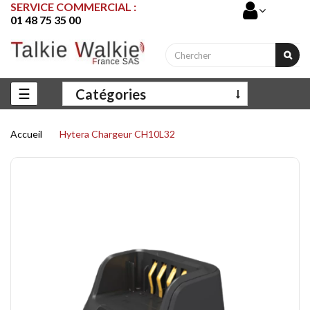
SERVICE COMMERCIAL :
01 48 75 35 00
Basculer
☰
Catégories
la
navigation
Accueil
Hytera Chargeur CH10L32