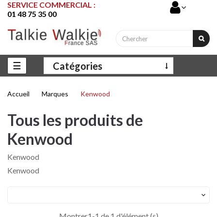
SERVICE COMMERCIAL :
01 48 75 35 00
Basculer
☰
Catégories
la
navigation
Accueil
Marques
Kenwood
Tous les produits de
Kenwood
Kenwood
Kenwood

Montrer1-1 de 1 d'élément (s)